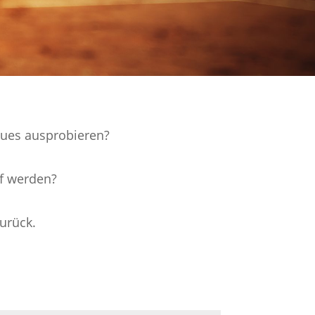
eues ausprobieren?
rf werden?
urück.