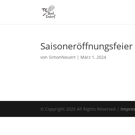
Saisoneröffnungsfeier
von
SimonNeuert
|
März 1, 2024
© Copyright 2025 All Rights Reserved |
Impre